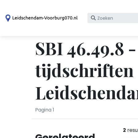
Zoek
op
bedrijfsnaam
SBI 46.49.8 
of
KvK
nummer
tijdschrifte
Leidschend
Pagina 1
2
resu
Gerelateerd