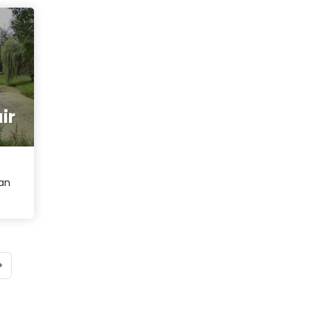
air
an