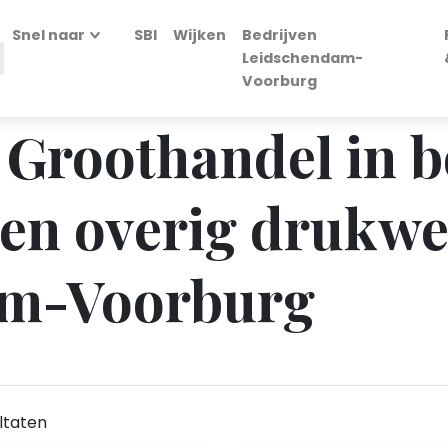
Snel naar
SBI
Wijken
Bedrijven
Leidschendam-
Voorburg
- Groothandel in 
n en overig drukwe
am-Voorburg
ltaten