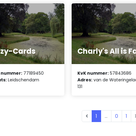
zy-Cards
Charly's All is F
 nummer:
77189450
KvK nummer:
57843686
ts:
Leidschendam
Adres:
van de Wateringela
131
1
...
0
1