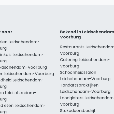
t naar
Bekend in Leidschenda
Voorburg
holen Leidschendam-
Restaurants Leidschenda
urg
Voorburg
winkels Leidschendam-
Catering Leidschendam-
urg
Voorburg
Leidschendam-Voorburg
Schoonheidssalon
r Leidschendam-Voorburg
Leidschendam-Voorburg
dheid Leidschendam-
Tandartspraktijken
urg
Leidschendam-Voorburg
len Leidschendam-
Loodgieters Leidschendam
urg
Voorburg
d eten Leidschendam-
Stukadoorsbedrijf
urg