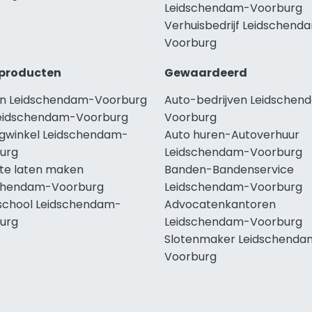
Leidschendam-Voorburg
Verhuisbedrijf Leidschend
Voorburg
producten
Gewaardeerd
n Leidschendam-Voorburg
Auto-bedrijven Leidschen
eidschendam-Voorburg
Voorburg
ngwinkel Leidschendam-
Auto huren-Autoverhuur
urg
Leidschendam-Voorburg
te laten maken
Banden-Bandenservice
chendam-Voorburg
Leidschendam-Voorburg
school Leidschendam-
Advocatenkantoren
urg
Leidschendam-Voorburg
Slotenmaker Leidschenda
Voorburg