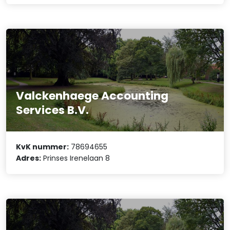
Valckenhaege Accounting
Services B.V.
KvK nummer:
78694655
Adres:
Prinses Irenelaan 8