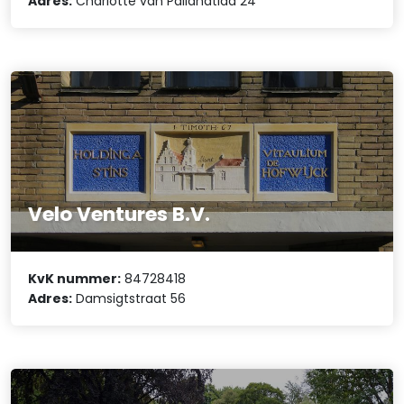
Adres:
Charlotte van Pallandtlaa 24
Velo Ventures B.V.
KvK nummer:
84728418
Adres:
Damsigtstraat 56