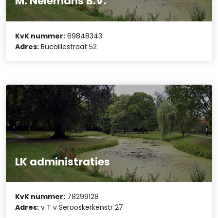
M. Nelemans B.V.
KvK nummer:
69848343
Adres:
Bucaillestraat 52
LK administraties
KvK nummer:
78299128
Adres:
v T v Serooskerkenstr 27