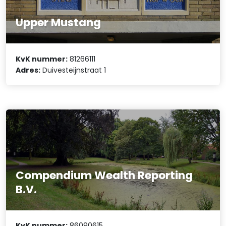
Upper Mustang
KvK nummer:
81266111
Adres:
Duivesteijnstraat 1
Compendium Wealth Reporting
B.V.
KvK nummer:
86090615