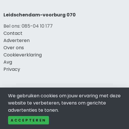
Leidschendam-voorburg 070
Bel ons: 085-04 10 177
Contact
Adverteren
Over ons
Cookieverklaring
Avg
Privacy
Direct naar
We gebruiken cookies om jouw ervaring met deze
website te verbeteren, tevens om gerichte
Rijscholen Leidschendam-Voorburg
advertenties te tonen.
Fietswinkels Leidschendam-Voorburg
Taxi Leidschendam-Voorburg
ACCEPTEREN
Kapper Leidschendam-Voorburg