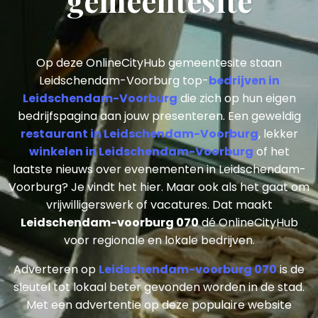
gemeentesite
Op deze OnlineCityHub gemeentesite staan
Leidschendam-Voorburg top-
bedrijven in
Leidschendam-Voorburg
die zich op hun eigen
bedrijfspagina aan jouw presenteren. Een geweldig
restaurant in Leidschendam-Voorburg
, lekker
winkelen in Leidschendam-Voorburg
of het
laatste nieuws over evenementen in Leidschendam-
Voorburg? Je vindt het hier. Maar ook als het gaat om
vrijwilligerswerk of vacatures. Dat maakt
Leidschendam-voorburg 070
dé OnlineCityHub
voor regionale en lokale bedrijven.
Adverteren op
Leidschendam-voorburg 070
is de
sleutel tot lokaal beter gevonden worden in de stad.
Met een advertentie op deze populaire website