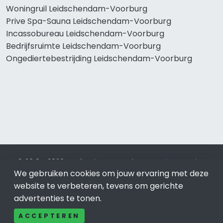
Woningruil Leidschendam-Voorburg
Prive Spa-Sauna Leidschendam-Voorburg
Incassobureau Leidschendam-Voorburg
Bedrijfsruimte Leidschendam-Voorburg
Ongediertebestrijding Leidschendam-Voorburg
© 2019 - 2026 Realisatie en SEO door
SEO-bureau
Lion
Internet. Betaal alleen voor bewezen resultaten?
SEO
We gebruiken cookies om jouw ervaring met deze
optimalisatie No Cure No Pay
.
Leidschendam-Voorburg
is
website te verbeteren, tevens om gerichte
onderdeel van Lion Internet.
advertenties te tonen.
Beeldcredits
ACCEPTEREN