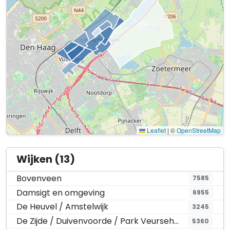
Leaflet
|
©
OpenStreetMap
Wijken (13)
Bovenveen
7585
Damsigt en omgeving
6955
De Heuvel / Amstelwijk
3245
De Zijde / Duivenvoorde / Park Veursehout
5360