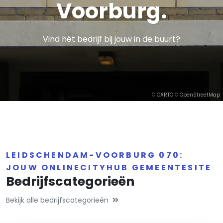
Voorburg.
Vind hét bedrijf bij jouw in de buurt?
©
CARTO
©
OpenStreetMap
LEIDSCHENDAM-VOORBURG 070:
JOUW ONLINECITYHUB GEMEENTESITE
Bedrijfscategorieën
Bekijk alle bedrijfscategorieën