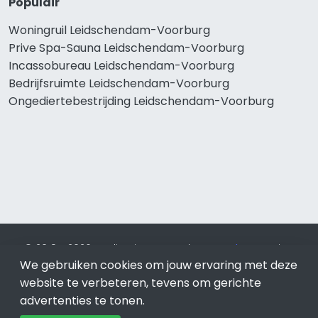
Populair
Woningruil Leidschendam-Voorburg
Prive Spa-Sauna Leidschendam-Voorburg
Incassobureau Leidschendam-Voorburg
Bedrijfsruimte Leidschendam-Voorburg
Ongediertebestrijding Leidschendam-Voorburg
© 2019 - 2026 Realisatie en SEO door
SEO-bureau
Lion
We gebruiken cookies om jouw ervaring met deze
Internet. Betaal alleen voor bewezen resultaten?
SEO
optimalisatie No Cure No Pay
.
Leidschendam-Voorburg
is
website te verbeteren, tevens om gerichte
onderdeel van Lion Internet.
advertenties te tonen.