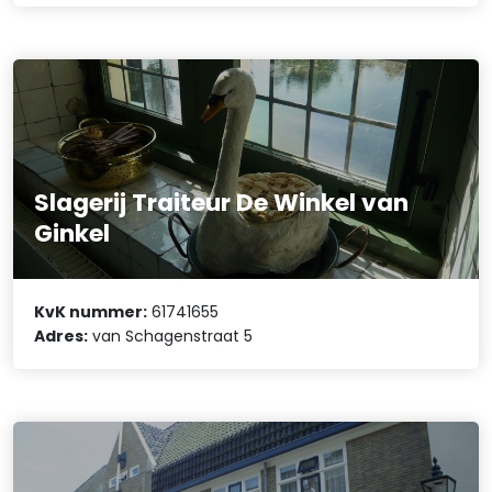
Slagerij Traiteur De Winkel van
Ginkel
KvK nummer:
61741655
Adres:
van Schagenstraat 5