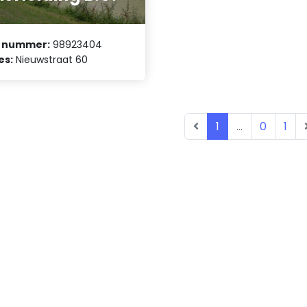
 nummer:
98923404
es:
Nieuwstraat 60
1
...
0
1