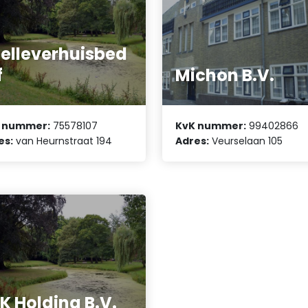
elleverhuisbed
f
Michon B.V.
 nummer:
75578107
KvK nummer:
99402866
es:
van Heurnstraat 194
Adres:
Veurselaan 105
K Holding B.V.