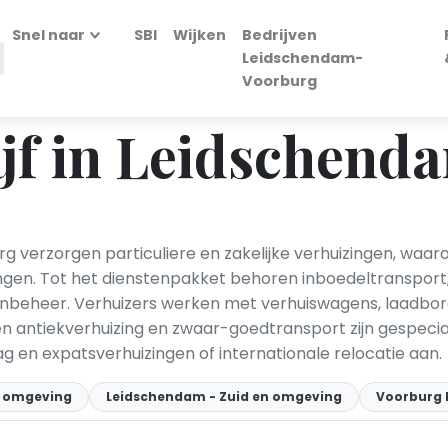
Snel naar
SBI
Wijken
Bedrijven
Leidschendam-
Voorburg
ijf in Leidschen
 verzorgen particuliere en zakelijke verhuizingen, waar
ingen. Tot het dienstenpakket behoren inboedeltransport
beheer. Verhuizers werken met verhuiswagens, laadborden
 en antiekverhuizing en zwaar-goedtransport zijn gespeci
g en expatsverhuizingen of internationale relocatie aan.
 omgeving
Leidschendam - Zuid en omgeving
Voorburg 