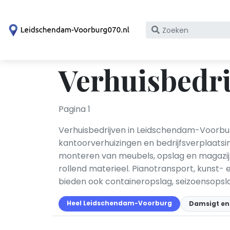
Zoek
op
bedrijfsnaam
Verhuisbedr
of
KvK
nummer
Pagina 1
Verhuisbedrijven in Leidschendam-Voorburg
kantoorverhuizingen en bedrijfsverplaats
monteren van meubels, opslag en magazijn
rollend materieel. Pianotransport, kunst-
bieden ook containeropslag, seizoensopsla
Heel Leidschendam-Voorburg
Damsigt en