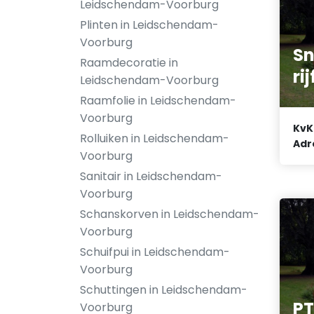
Leidschendam-Voorburg
Plinten in Leidschendam-
Voorburg
Sn
Raamdecoratie in
rij
Leidschendam-Voorburg
Raamfolie in Leidschendam-
Voorburg
KvK
Rolluiken in Leidschendam-
Adr
Voorburg
Sanitair in Leidschendam-
Voorburg
Schanskorven in Leidschendam-
Voorburg
Schuifpui in Leidschendam-
Voorburg
Schuttingen in Leidschendam-
PT
Voorburg