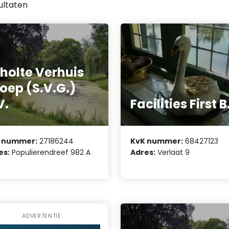
ultaten
holte Verhuis
oep (S.V.G.)
V.
Facilities First B
 nummer:
27186244
KvK nummer:
68427123
es:
Populierendreef 982 A
Adres:
Verlaat 9
ADVERTENTIE