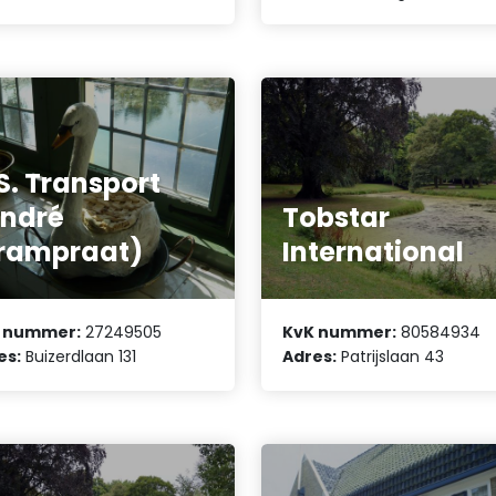
S. Transport
ndré
Tobstar
rampraat)
International
 nummer:
27249505
KvK nummer:
80584934
es:
Buizerdlaan 131
Adres:
Patrijslaan 43