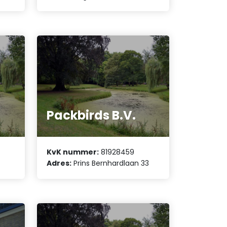
Packbirds B.V.
KvK nummer:
81928459
Adres:
Prins Bernhardlaan 33