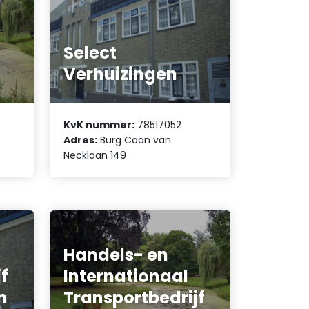
Select
Verhuizingen
KvK nummer:
78517052
Adres:
Burg Caan van
Necklaan 149
Handels- en
f
Internationaal
n
Transportbedrijf