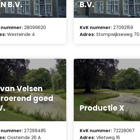
N B.V.
B.V.
 nummer:
28099620
KvK nummer:
27092159
es:
Westeinde 4
Adres:
Stompwijkseweg 70
 van Velsen
roerend goed
V.
Productie X
 nummer:
27299485
KvK nummer:
72228067
es:
Oosteinde 26 A
Adres:
Vlietweg 16