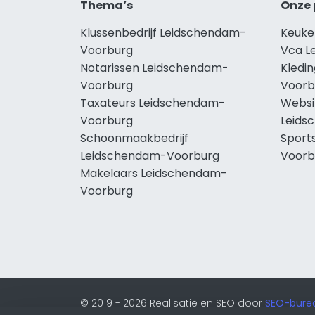
Thema’s
Onze 
Klussenbedrijf Leidschendam-
Keuke
Voorburg
Vca L
Notarissen Leidschendam-
Kledi
Voorburg
Voorb
Taxateurs Leidschendam-
Websi
Voorburg
Leids
Schoonmaakbedrijf
Sport
Leidschendam-Voorburg
Voorb
Makelaars Leidschendam-
Voorburg
© 2019 - 2026 Realisatie en SEO door
SEO-bure