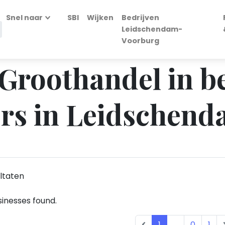
Snel naar
SBI
Wijken
Bedrijven
Leidschendam-
Voorburg
 Groothandel in b
ers in Leidschen
ltaten
inesses found.
1
...
0
1