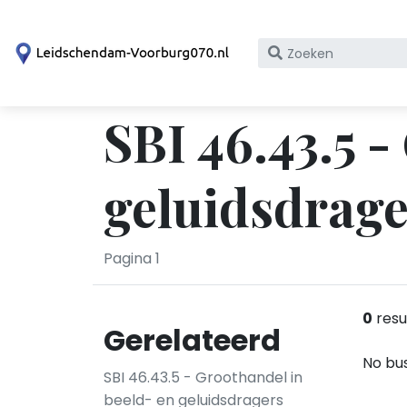
Zoek
op
bedrijfsnaam
SBI 46.43.5 -
of
KvK
nummer
geluidsdrag
Pagina 1
0
resu
Gerelateerd
No bus
SBI 46.43.5 - Groothandel in
beeld- en geluidsdragers