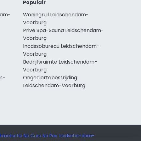
Populair
dam-
Woningruil Leidschendam-
Voorburg
Prive Spa-Sauna Leidschendam-
Voorburg
Incassobureau Leidschendam-
Voorburg
Bedrijfsruimte Leidschendam-
Voorburg
m-
Ongediertebestrijding
Leidschendam-Voorburg
imalisatie No Cure No Pay
.
Leidschendam-