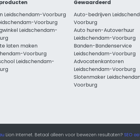
producten
Gewaardeerd
n Leidschendam-Voorburg
Auto-bedrijven Leidschen
eidschendam-Voorburg
Voorburg
ngwinkel Leidschendam-
Auto huren-Autoverhuur
urg
Leidschendam-Voorburg
te laten maken
Banden-Bandenservice
chendam-Voorburg
Leidschendam-Voorburg
school Leidschendam-
Advocatenkantoren
urg
Leidschendam-Voorburg
Slotenmaker Leidschenda
Voorburg
au
Lion Internet. Betaal alleen voor bewezen resultaten?
SEO opt