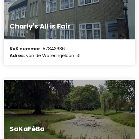
Charly's All is Fair
KvK nummer:
57843686
Adres:
van de Wateringelaan 131
SaKaFéBa