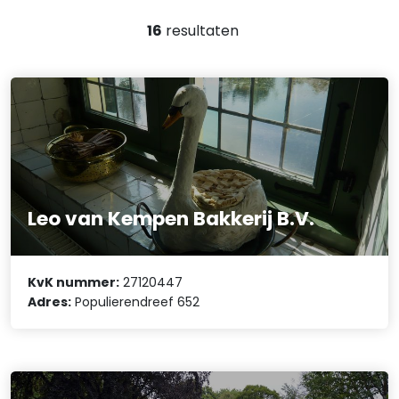
16
resultaten
Leo van Kempen Bakkerij B.V.
KvK nummer:
27120447
Adres:
Populierendreef 652