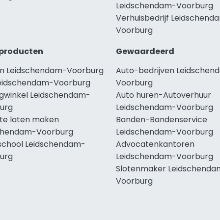
Leidschendam-Voorburg
Verhuisbedrijf Leidschend
Voorburg
producten
Gewaardeerd
n Leidschendam-Voorburg
Auto-bedrijven Leidschen
eidschendam-Voorburg
Voorburg
ngwinkel Leidschendam-
Auto huren-Autoverhuur
urg
Leidschendam-Voorburg
te laten maken
Banden-Bandenservice
chendam-Voorburg
Leidschendam-Voorburg
school Leidschendam-
Advocatenkantoren
urg
Leidschendam-Voorburg
Slotenmaker Leidschenda
Voorburg