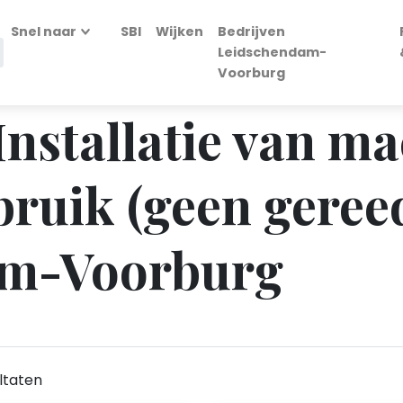
Snel naar
SBI
Wijken
Bedrijven
Leidschendam-
Voorburg
 Installatie van m
ruik (geen geree
am-Voorburg
ltaten