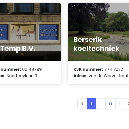
Berserik
Temp B.V.
koeltechniek
 nummer:
60148799
KvK nummer:
77413032
es:
Noortheylaan 3
Adres:
van de Wervestraat
1
...
0
1