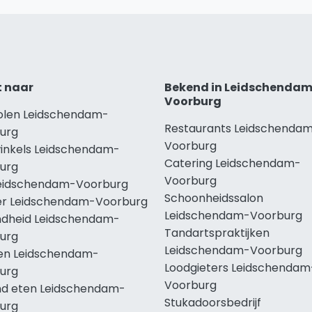
t naar
Bekend in Leidschenda
Voorburg
holen Leidschendam-
Restaurants Leidschenda
urg
Voorburg
winkels Leidschendam-
Catering Leidschendam-
urg
Voorburg
Leidschendam-Voorburg
Schoonheidssalon
r Leidschendam-Voorburg
Leidschendam-Voorburg
dheid Leidschendam-
Tandartspraktijken
urg
Leidschendam-Voorburg
len Leidschendam-
Loodgieters Leidschendam
urg
Voorburg
d eten Leidschendam-
Stukadoorsbedrijf
urg