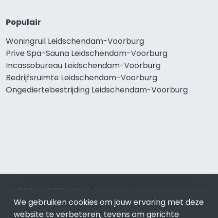
Populair
Woningruil Leidschendam-Voorburg
Prive Spa-Sauna Leidschendam-Voorburg
Incassobureau Leidschendam-Voorburg
Bedrijfsruimte Leidschendam-Voorburg
Ongediertebestrijding Leidschendam-Voorburg
© 2019 - 2026 Realisatie en SEO door
SEO-bureau
Lion
We gebruiken cookies om jouw ervaring met deze
Internet. Betaal alleen voor bewezen resultaten?
SEO
optimalisatie No Cure No Pay
.
Leidschendam-Voorburg
is
website te verbeteren, tevens om gerichte