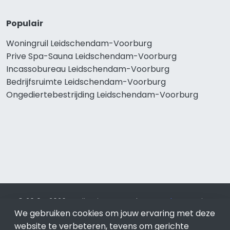
Populair
Woningruil Leidschendam-Voorburg
Prive Spa-Sauna Leidschendam-Voorburg
Incassobureau Leidschendam-Voorburg
Bedrijfsruimte Leidschendam-Voorburg
Ongediertebestrijding Leidschendam-Voorburg
© 2019 - 2026 Realisatie en SEO door
SEO-bureau
Lion
We gebruiken cookies om jouw ervaring met deze
Internet. Betaal alleen voor bewezen resultaten?
SEO
optimalisatie No Cure No Pay
.
Leidschendam-Voorburg
is
website te verbeteren, tevens om gerichte