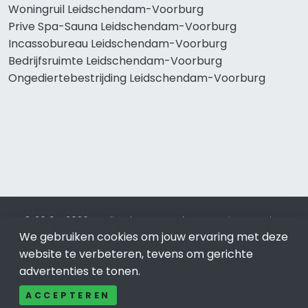
Woningruil Leidschendam-Voorburg
Prive Spa-Sauna Leidschendam-Voorburg
Incassobureau Leidschendam-Voorburg
Bedrijfsruimte Leidschendam-Voorburg
Ongediertebestrijding Leidschendam-Voorburg
© 2019 - 2026 Realisatie en SEO door
SEO-bureau
Lion
We gebruiken cookies om jouw ervaring met deze
Internet. Betaal alleen voor bewezen resultaten?
SEO
optimalisatie No Cure No Pay
.
Leidschendam-Voorburg
is
website te verbeteren, tevens om gerichte
onderdeel van Lion Internet.
advertenties te tonen.
Beeldcredits
ACCEPTEREN