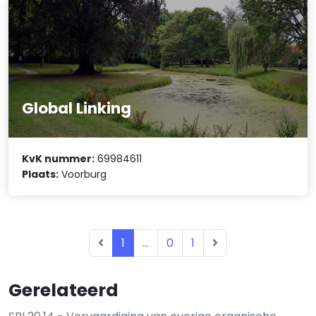
Global Linking
KvK nummer:
69984611
Plaats:
Voorburg
1
...
0
1
Gerelateerd