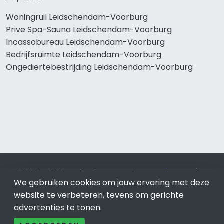
Woningruil Leidschendam-Voorburg
Prive Spa-Sauna Leidschendam-Voorburg
Incassobureau Leidschendam-Voorburg
Bedrijfsruimte Leidschendam-Voorburg
Ongediertebestrijding Leidschendam-Voorburg
© 2019 - 2026 Realisatie en SEO door
SEO-bureau
Lion
Internet. Betaal alleen voor bewezen resultaten?
SEO
We gebruiken cookies om jouw ervaring met deze
optimalisatie No Cure No Pay
.
Leidschendam-Voorburg
is
website te verbeteren, tevens om gerichte
onderdeel van Lion Internet.
advertenties te tonen.
Beeldcredits