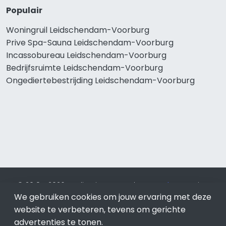
Populair
Woningruil Leidschendam-Voorburg
Prive Spa-Sauna Leidschendam-Voorburg
Incassobureau Leidschendam-Voorburg
Bedrijfsruimte Leidschendam-Voorburg
Ongediertebestrijding Leidschendam-Voorburg
© 2019 - 2026 Realisatie en SEO door
SEO-bureau
Lion
We gebruiken cookies om jouw ervaring met deze
Internet. Betaal alleen voor bewezen resultaten?
SEO
optimalisatie No Cure No Pay
.
Leidschendam-Voorburg
is
website te verbeteren, tevens om gerichte
onderdeel van Lion Internet.
advertenties te tonen.