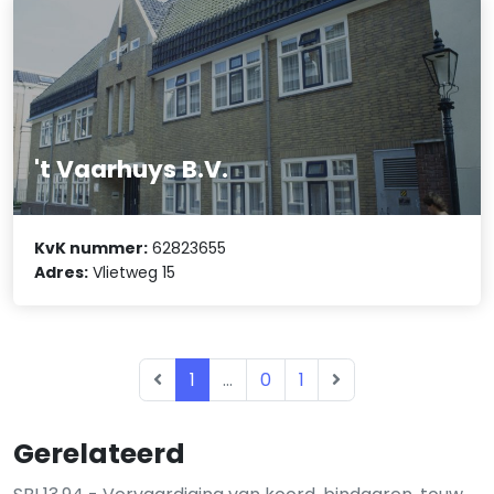
't Vaarhuys B.V.
KvK nummer:
62823655
Adres:
Vlietweg 15
1
...
0
1
Gerelateerd