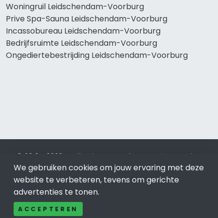
Woningruil Leidschendam-Voorburg
Prive Spa-Sauna Leidschendam-Voorburg
Incassobureau Leidschendam-Voorburg
Bedrijfsruimte Leidschendam-Voorburg
Ongediertebestrijding Leidschendam-Voorburg
© 2019 - 2026 Realisatie en SEO door
SEO-bureau
Lion
We gebruiken cookies om jouw ervaring met deze
Internet. Betaal alleen voor bewezen resultaten?
SEO
optimalisatie No Cure No Pay
.
Leidschendam-Voorburg
is
website te verbeteren, tevens om gerichte
onderdeel van Lion Internet.
advertenties te tonen.
Beeldcredits
ACCEPTEREN