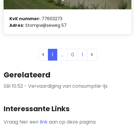
KvK nummer:
77603273
Adres:
Stompwijkseweg 57
1
...
0
1
Gerelateerd
SBI 10.52 - Vervaardiging van consumptie-ijs
Interessante Links
Vraag hier een
link
aan op deze pagina.